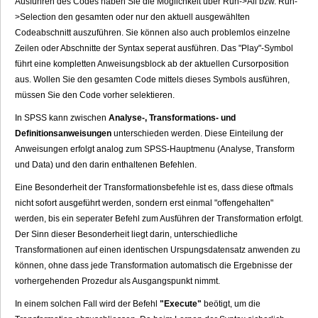
Ausführen des Codes haben Sie die Möglichkeit über Run->All bzw. Run-
>Selection den gesamten oder nur den aktuell ausgewählten
Codeabschnitt auszuführen. Sie können also auch problemlos einzelne
Zeilen oder Abschnitte der Syntax seperat ausführen. Das "Play"-Symbol
führt eine kompletten Anweisungsblock ab der aktuellen Cursorposition
aus. Wollen Sie den gesamten Code mittels dieses Symbols ausführen,
müssen Sie den Code vorher selektieren.
In SPSS kann zwischen
Analyse-, Transformations- und
Definitionsanweisungen
unterschieden werden. Diese Einteilung der
Anweisungen erfolgt analog zum SPSS-Hauptmenu (Analyse, Transform
und Data) und den darin enthaltenen Befehlen.
Eine Besonderheit der Transformationsbefehle ist es, dass diese oftmals
nicht sofort ausgeführt werden, sondern erst einmal "offengehalten"
werden, bis ein seperater Befehl zum Ausführen der Transformation erfolgt.
Der Sinn dieser Besonderheit liegt darin, unterschiedliche
Transformationen auf einen identischen Urspungsdatensatz anwenden zu
können, ohne dass jede Transformation automatisch die Ergebnisse der
vorhergehenden Prozedur als Ausgangspunkt nimmt.
In einem solchen Fall wird der Befehl
"Execute"
beötigt, um die