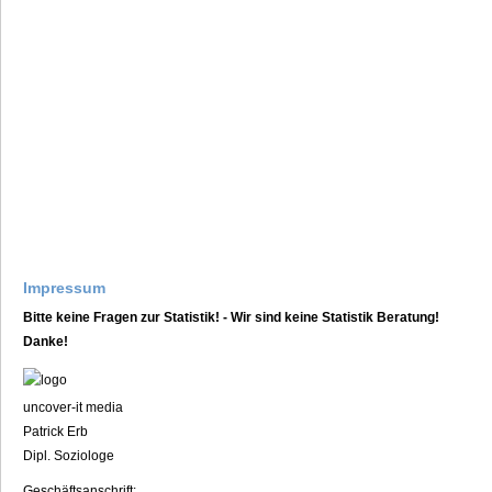
Impressum
Bitte keine Fragen zur Statistik! - Wir sind keine Statistik Beratung!
Danke!
unc
over-it media
Pat
rick E
rb
Dipl. Soziologe
Gesc
häftsanschrift: