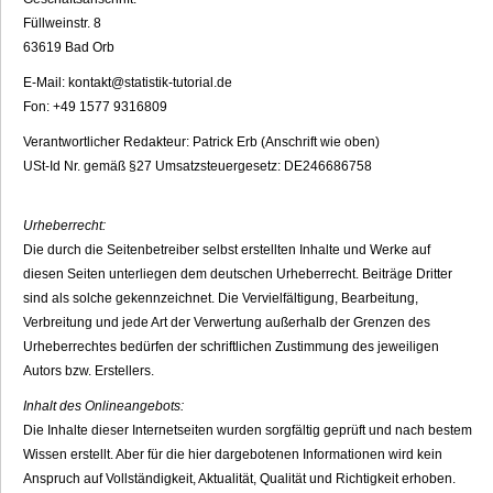
Fül
lweinstr. 8
636
19 Ba
d Orb
E-Mail: kontakt@
stati
stik-tutorial.de
Fon: +49 157
7 9316809
Verant
wortlicher Re
dakteur: Pa
tri
ck E
rb (Ansc
hrift wie oben)
USt-Id Nr. gemäß §27 Umsatzsteuergesetz: DE246
686758
Urheberrecht:
Die durch die Seitenbetreiber selbst erstellten Inhalte und Werke auf
diesen Seiten unterliegen dem deutschen Urheberrecht. Beiträge Dritter
sind als solche gekennzeichnet. Die Vervielfältigung, Bearbeitung,
Verbreitung und jede Art der Verwertung außerhalb der Grenzen des
Urheberrechtes bedürfen der schriftlichen Zustimmung des jeweiligen
Autors bzw. Erstellers.
Inhalt des Onlineangebots:
Die Inhalte dieser Internetseiten wurden sorgfältig geprüft und nach bestem
Wissen erstellt. Aber für die hier dargebotenen Informationen wird kein
Anspruch auf Vollständigkeit, Aktualität, Qualität und Richtigkeit erhoben.