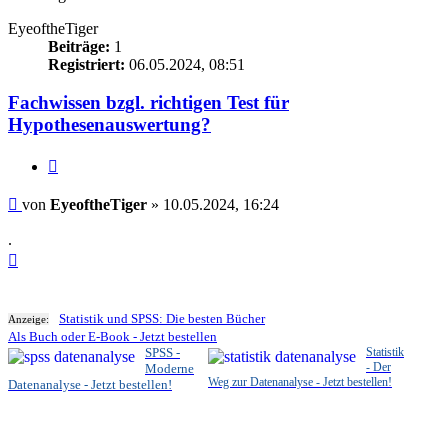
EyeoftheTiger
Beiträge:
1
Registriert:
06.05.2024, 08:51
Fachwissen bzgl. richtigen Test für
Hypothesenauswertung?
Zitieren
Beitrag
von
EyeoftheTiger
»
10.05.2024, 16:24
.
Nach
oben
Statistik und SPSS: Die besten Bücher
Anzeige:
Als Buch oder E-Book - Jetzt bestellen
SPSS -
Statistik
- Der
Moderne
Weg zur Datenanalyse - Jetzt bestellen!
Datenanalyse - Jetzt bestellen!